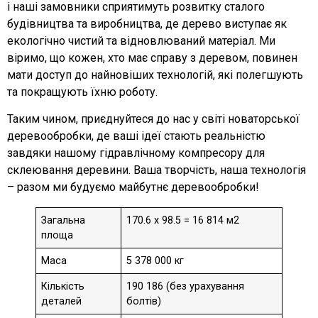
і наші замовники сприятимуть розвитку сталого
будівництва та виробництва, де дерево виступає як
екологічно чистий та відновлюваний матеріал. Ми
віримо, що кожен, хто має справу з деревом, повинен
мати доступ до найновіших технологій, які полегшують
та покращують їхню роботу.
Таким чином, приєднуйтеся до нас у світі новаторської
деревообробки, де ваші ідеї стають реальністю
завдяки нашому гідравлічному компресору для
склеювання деревини. Ваша творчість, наша технологія
– разом ми будуємо майбутнє деревообробки!
Загальна
170.6 x 98.5 = 16 814 м2
площа
Маса
5 378 000 кг
Кількість
190 186 (без урахування
деталей
болтів)