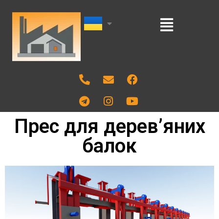
Прес для дерев’яних
балок