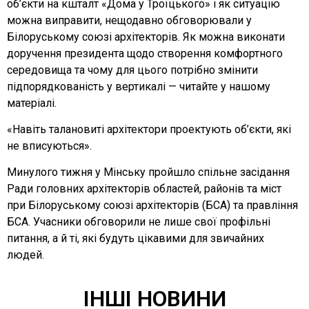
об’єкти на кшталт «Дома у Троїцького» і як ситуацію
можна виправити, нещодавно обговорювали у
Білоруському союзі архітекторів. Як можна виконати
доручення президента щодо створення комфортного
середовища та чому для цього потрібно змінити
підпорядкованість у вертикалі — читайте у нашому
матеріалі.
«Навіть талановиті архітектори проектують об’єкти, які
не вписуються».
Минулого тижня у Мінську пройшло спільне засідання
Ради головних архітекторів областей, районів та міст
при Білоруському союзі архітекторів (БСА) та правління
БСА. Учасники обговорили не лише свої профільні
питання, а й ті, які будуть цікавими для звичайних
людей.
ІНШІ НОВИНИ