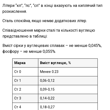
Літери “кп”, “пс”, “сп” в кінці вказують на киплячий тип
розкислення.
Сталь спокійна, якщо немає додаткових літер.
Співвідношення марки сталі та кількості вуглецю
представлено в таблиці:
Вміст сірки у вуглецевих сплавах – не менше 0,045%,
фосфору – не менше 0,055%.
Марка
Вміст вуглецю, %
Ст 0
Менее 0.23
Ст 1
0,06-0,12
Ст 2
0,09-0,15
Ст 3
0,14-0,22
Ст 4
0,18-0,27