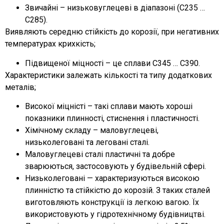
Звичайні – низьковуглецеві в діапазоні (С235 …
С285).
Виявляють середню стійкість до корозії, при негативних
температурах крихкість;
Підвищеної міцності – це сплави С345 … С390.
Характеристики залежать кількості та типу додаткових
металів;
Високої міцністі – такі сплави мають хороші
показники плинності, стиснення і пластичності.
Хімічному складу – маловуглецеві,
низьколеговані та леговані сталі.
Маловуглецеві сталі пластичні та добре
зварюються, застосовують у будівельній сфері.
Низьколеговані — характеризуються високою
плинністю та стійкістю до корозій. З таких сталей
виготовляють конструкції із легкою вагою. Їх
використовують у гідротехнічному будівництві.