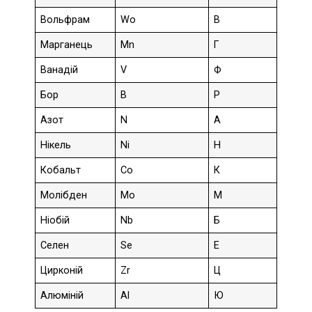
Вольфрам
Wo
В
Марганець
Mn
Г
Ванадій
V
Ф
Бор
B
Р
Азот
N
А
Нікель
Ni
Н
Кобальт
Co
К
Молібден
Mo
М
Ніобій
Nb
Б
Селен
Se
Е
Цирконій
Zr
Ц
Алюміній
Al
Ю