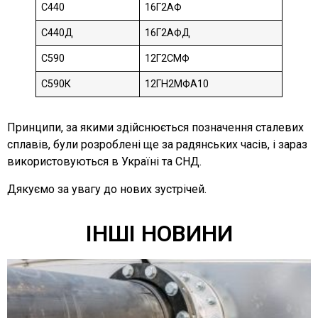
С440
16Г2АФ
С440Д
16Г2АФД
С590
12Г2СМФ
С590К
12ГН2МФА10
Принципи, за якими здійснюється позначення сталевих
сплавів, були розроблені ще за радянських часів, і зараз
використовуються в Україні та СНД.
Дякуємо за увагу до нових зустрічей.
ІНШІ НОВИНИ