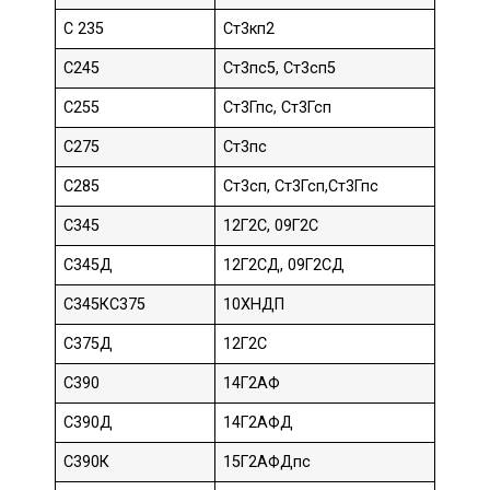
С 235
Ст3кп2
С245
Ст3пс5, Ст3сп5
С255
Ст3Гпс, Ст3Гсп
С275
Ст3пс
С285
Ст3сп, Ст3Гсп,Ст3Гпс
С345
12Г2С, 09Г2С
С345Д
12Г2СД, 09Г2СД
С345КС375
10ХНДП
С375Д
12Г2С
С390
14Г2АФ
С390Д
14Г2АФД
С390К
15Г2АФДпс