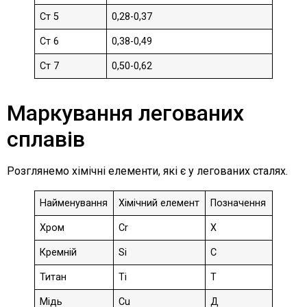
Ст 5
0,28-0,37
Ст 6
0,38-0,49
Ст 7
0,50-0,62
Маркування легованих
сплавів
Розглянемо хімічні елементи, які є у легованих сталях.
Найменування
Хімічний елемент
Позначення
Хром
Cr
Х
Кремній
Si
С
Титан
Ti
Т
Мідь
Cu
Д